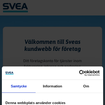
Välkommen till Sveas
kundwebb för företag
Ditt företagskonto för tjänster inom
fakturering, inkasso och parkering.
Logga in med BankID
Samtycke
Information
Om
Logga in med lösenord
Denna webbplats använder cookies